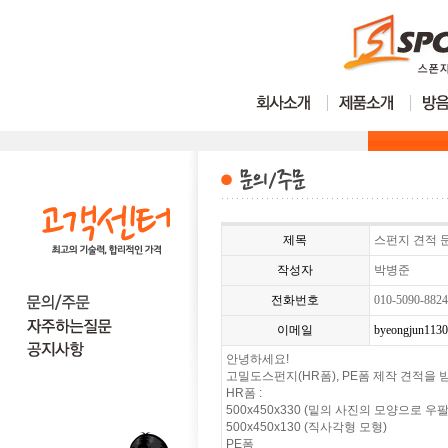
제목
스펀지 견적 
작성자
박병준
전화번호
010-5090-882
이메일
byeongjun113
안녕하세요!
고밀도스펀지(HR폼), PE폼 제작 견적을 
HR폼 :
500x450x330 (밑의 사진의 모양으로
500x450x130 (직사각형 모형)
PE폼