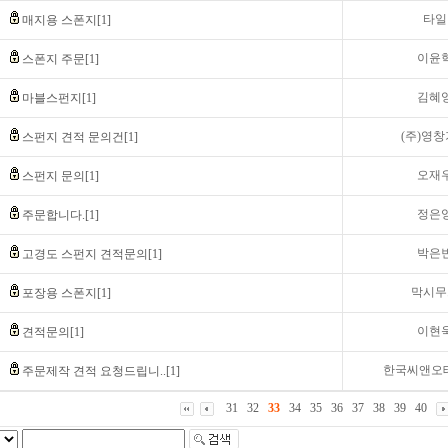
타일
매지용 스폰지[1]
이윤
스폰지 주문[1]
김혜
마블스펀지[1]
(주)영
스펀지 견적 문의건[1]
오재
스펀지 문의[1]
정은
주문합니다.[1]
박은
고경도 스펀지 견적문의[1]
막시무
포장용 스폰지[1]
이현
견적문의[1]
한국씨앤오테
주문제작 견적 요청드립니..[1]
31
32
33
34
35
36
37
38
39
40