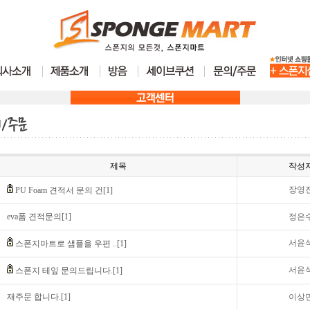
제목
작성
장영
PU Foam 견적서 문의 건[1]
eva폼 견적문의[1]
정은
서윤
스폰지마트로 샘플을 우편 ..[1]
서윤
스폰지 테잎 문의드립니다.[1]
재주문 합니다.[1]
이상